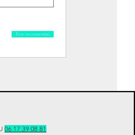
Être recontacté(e)
AU
06 17 39 08 81